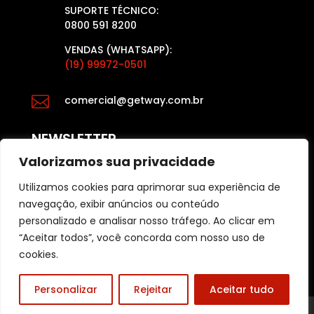
SUPORTE TÉCNICO:
0800 591 8200
VENDAS (WHATSAPP):
(19) 99972-0501

comercial@getway.com.br
NEWSLETTER
Valorizamos sua privacidade
Utilizamos cookies para aprimorar sua experiência de
Fique por dentro das últimas atualizações das
navegação, exibir anúncios ou conteúdo
últimas notícias e dicas para o varejo, acesse:
personalizado e analisar nosso tráfego. Ao clicar em
Blog Getway
“Aceitar todos”, você concorda com nosso uso de
cookies.
Personalizar
Rejeitar
Aceitar tudo
© 2025 – Desenvolvido por
Lema