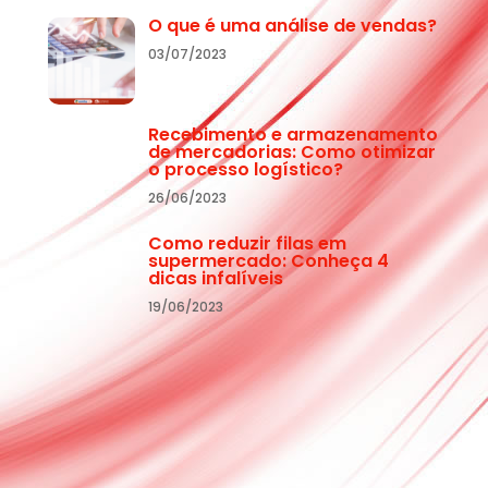
O que é uma análise de vendas?
03/07/2023
Recebimento e armazenamento
de mercadorias: Como otimizar
o processo logístico?
26/06/2023
Como reduzir filas em
supermercado: Conheça 4
dicas infalíveis
19/06/2023