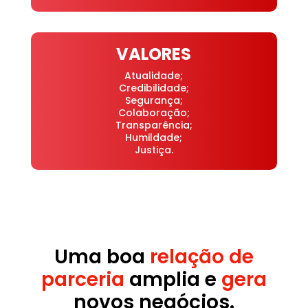
VALORES
Atualidade;
Credibilidade;
Segurança;
Colaboração;
Transparência;
Humildade;
Justiça.
Uma boa
relação de
parceria
amplia e
gera
novos negócios.