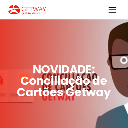
NOVIDADE:
Conciliação de
Cartões Getway