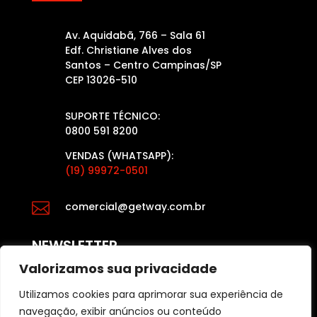
Av. Aquidabã, 766 – Sala 61
Edf. Christiane Alves dos
Santos – Centro Campinas/SP
CEP 13026-510
SUPORTE TÉCNICO:
0800 591 8200
VENDAS (WHATSAPP):
(19) 99972-0501

comercial@getway.com.br
NEWSLETTER
Valorizamos sua privacidade
Utilizamos cookies para aprimorar sua experiência de
Fique por dentro das últimas atualizações das
navegação, exibir anúncios ou conteúdo
últimas notícias e dicas para o varejo, acesse: