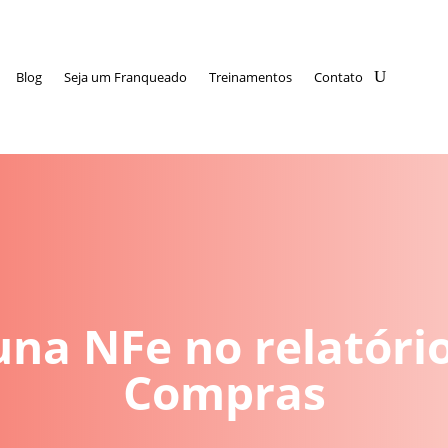
Blog
Seja um Franqueado
Treinamentos
Contato
na NFe no relatóri
Compras