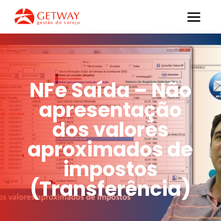
NFe Saída – Não
apresentação
dos valores
aproximados de
impostos
(Transferência)