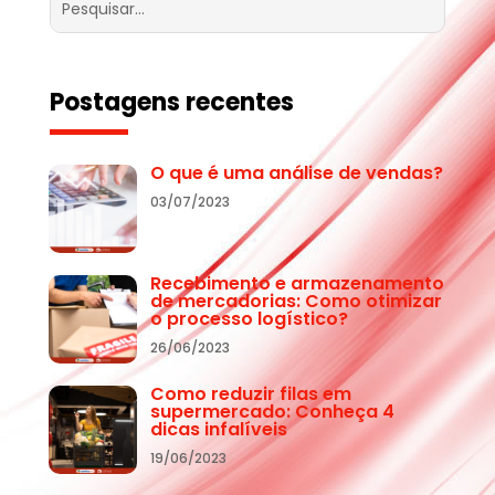
Postagens recentes
O que é uma análise de vendas?
03/07/2023
Recebimento e armazenamento
de mercadorias: Como otimizar
o processo logístico?
26/06/2023
Como reduzir filas em
supermercado: Conheça 4
dicas infalíveis
19/06/2023