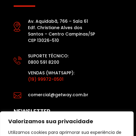
Av. Aquidabã, 766 – Sala 61
Edf. Christiane Alves dos
Santos – Centro Campinas/SP
CEP 13026-510
SUPORTE TÉCNICO:
0800 591 8200
VENDAS (WHATSAPP):
(19) 99972-0501

comercial@getway.com.br
NEWSLETTER
Valorizamos sua privacidade
Utilizamos cookies para aprimorar sua experiência de
Fique por dentro das últimas atualizações das