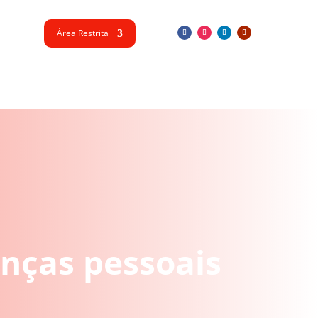
Área Restrita
nças pessoais