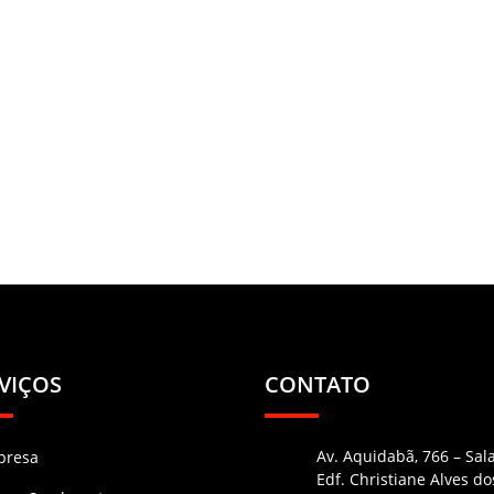
VIÇOS
CONTATO
Av. Aquidabã, 766 – Sal
presa
Edf. Christiane Alves do