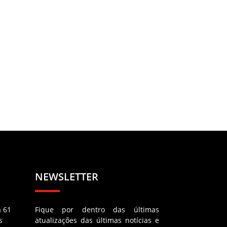
NEWSLETTER
a 61
Fique por dentro das últimas
s
atualizações das últimas notícias e