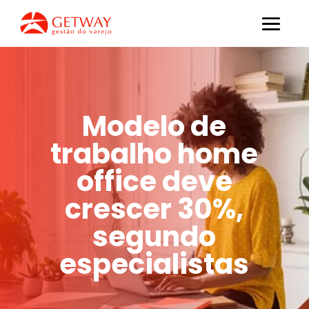
Modelo de
trabalho home
office deve
crescer 30%,
segundo
especialistas