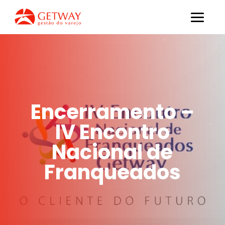
Encerramento –
IV Encontro
Nacional de
Franqueados