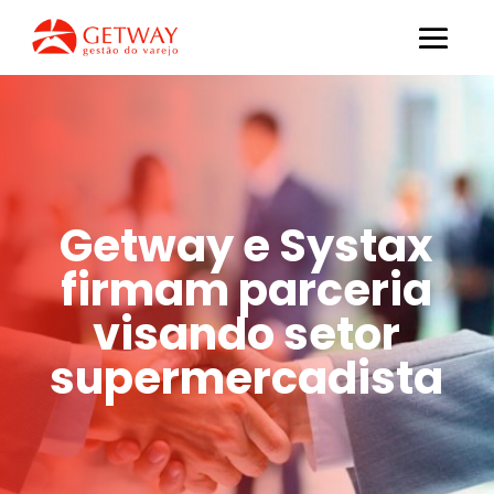
Getway e Systax
firmam parceria
visando setor
supermercadista