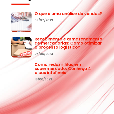
O que é uma análise de vendas?
03/07/2023
Recebimento e armazenamento
de mercadorias: Como otimizar
o processo logístico?
26/06/2023
Como reduzir filas em
supermercado: Conheça 4
dicas infalíveis
19/06/2023