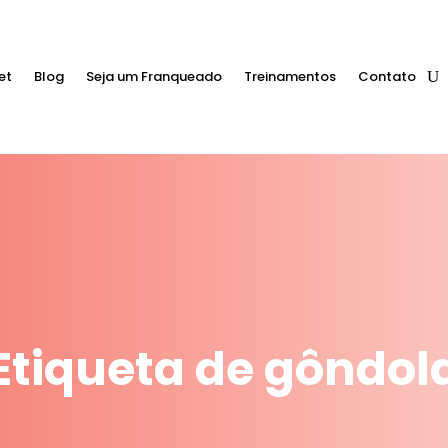
et
Blog
Seja um Franqueado
Treinamentos
Contato
Etiqueta de gôndol