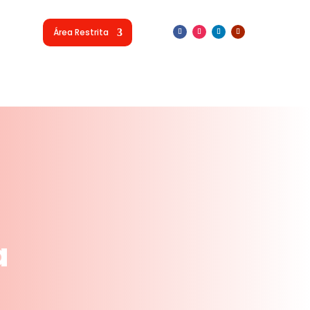
Área Restrita
a