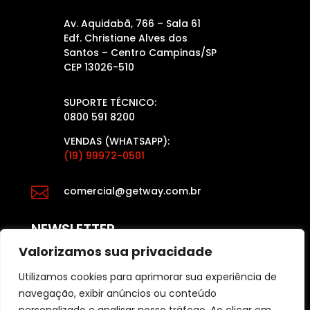
Av. Aquidabã, 766 – Sala 61
Edf. Christiane Alves dos
Santos – Centro Campinas/SP
CEP 13026-510
SUPORTE TÉCNICO:
0800 591 8200
VENDAS (WHATSAPP):
(19) 99972-0501

comercial@getway.com.br
NEWSLETTER
Valorizamos sua privacidade
Utilizamos cookies para aprimorar sua experiência de
Fique por dentro das últimas atualizações das
navegação, exibir anúncios ou conteúdo
últimas notícias e dicas para o varejo, acesse: