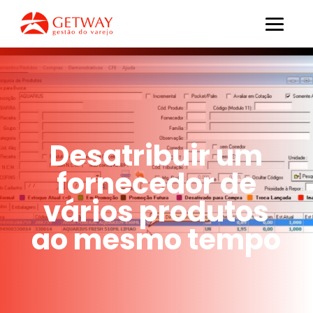
Desatribuir um
fornecedor de
vários produtos
ao mesmo tempo