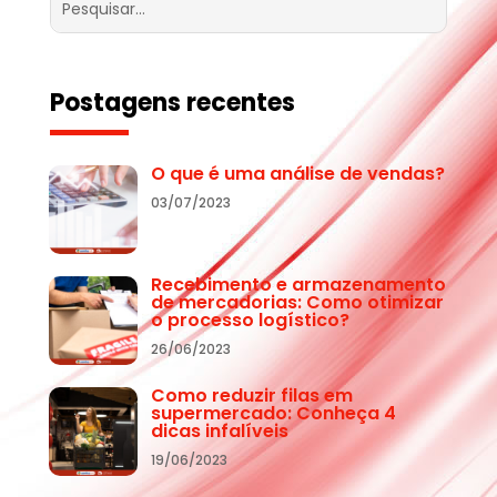
Postagens recentes
O que é uma análise de vendas?
03/07/2023
Recebimento e armazenamento
de mercadorias: Como otimizar
o processo logístico?
26/06/2023
Como reduzir filas em
supermercado: Conheça 4
dicas infalíveis
19/06/2023