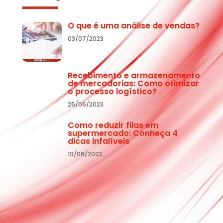
O que é uma análise de vendas?
03/07/2023
Recebimento e armazenamento
de mercadorias: Como otimizar
o processo logístico?
26/06/2023
Como reduzir filas em
supermercado: Conheça 4
dicas infalíveis
19/06/2023