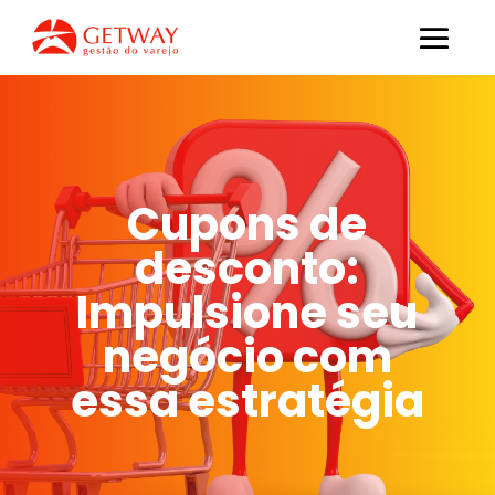
Cupons de
desconto:
Impulsione seu
negócio com
essa estratégia