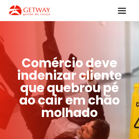
Comércio deve
indenizar cliente
que quebrou pé
ao cair em chão
molhado