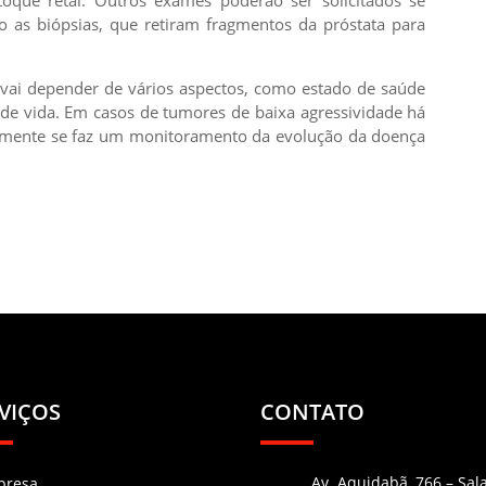
toque retal. Outros exames poderão ser solicitados se
o as biópsias, que retiram fragmentos da próstata para
vai depender de vários aspectos, como estado de saúde
 de vida. Em casos de tumores de baixa agressividade há
icamente se faz um monitoramento da evolução da doença
VIÇOS
CONTATO
Av. Aquidabã, 766 – Sal
presa