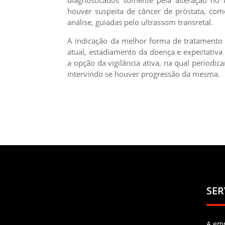
diagnosticados somente pela alteração no 
houver suspeita de câncer de próstata, com
análise, guiadas pelo ultrassom transretal.
A indicação da melhor forma de tratamento 
atual, estadiamento da doença e expectativa
a opção da vigilância ativa, na qual period
intervindo se houver progressão da mesma.
SER
A em