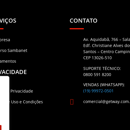
VIÇOS
CONTATO
Av. Aquidabã, 766 – Sal
presa
Edf. Christiane Alves do
erso Sambanet
Santos – Centro Campin
CEP 13026-510
namentos
SUPORTE TÉCNICO:
VACIDADE
0800 591 8200
VENDAS (WHATSAPP):
(19) 99972-0501
ica de Privacidade

comercial@getway.com
os de Uso e Condições