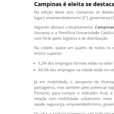
Campinas é eleita se destac
Na edição deste ano, Campinas se destac
lugar), empreendedorismo (2º), governança (3º
Segundo destaca o levantamento,
Campinas
Unicamp e a Pontifícia Universidade Católica
com forte apelo logístico e de distribuição.
Na cidade, quase um quarto de todos os 
ensino superior:
5,2% dos empregos formais estão no setor 
94,5% dos empregos na cidade estão no set
Já em mobilidade, o aeroporto de Viraco
passageiros, mas também pelo potencial logís
Portanto, para compor o indicador final, 
relação com mobilidade, urbanismo, meio 
saúde, segurança, empreendedorismo, govern
Ou seja, o ranking incorporou seis indicado