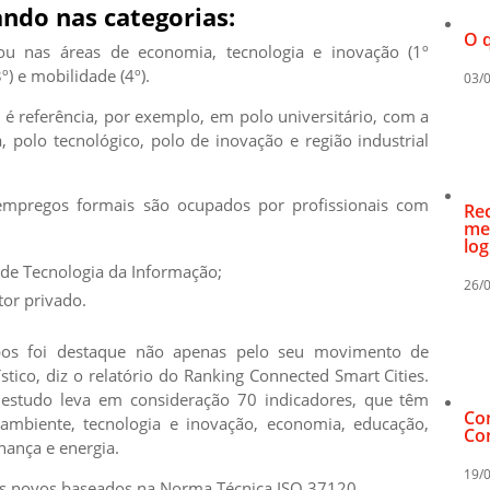
ando nas categorias:
O q
ou nas áreas de economia, tecnologia e inovação (1º
) e mobilidade (4º).
03/
é referência, por exemplo, em polo universitário, com a
, polo tecnológico, polo de inovação e região industrial
empregos formais são ocupados por profissionais com
Re
me
log
de Tecnologia da Informação;
26/
or privado.
pos foi destaque não apenas pelo seu movimento de
tico, diz o relatório do Ranking Connected Smart Cities.
o estudo leva em consideração 70 indicadores, que têm
Co
ambiente, tecnologia e inovação, economia, educação,
Con
ança e energia.
19/
res novos baseados na Norma Técnica ISO 37120.