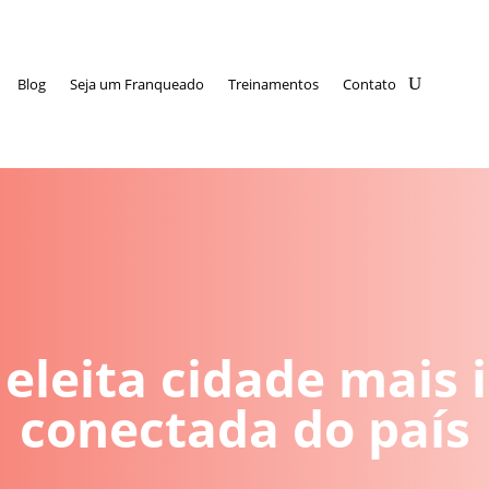
Blog
Seja um Franqueado
Treinamentos
Contato
eleita cidade mais i
conectada do país