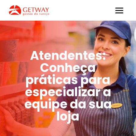
Atendentes:
Conheça
práticas para
especializar a
equipe da sua
loja