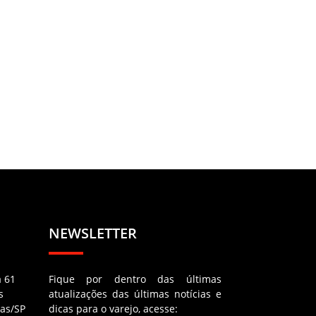
NEWSLETTER
a 61
Fique por dentro das últimas
s
atualizações das últimas notícias e
as/SP
dicas para o varejo, acesse: