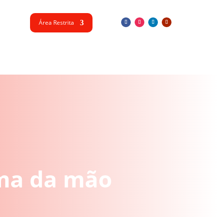
Área Restrita
lma da mão