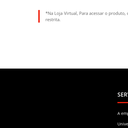
*Na Loja Virtual, Para acessar o produto, 
restrita.
SER
A em
Univ