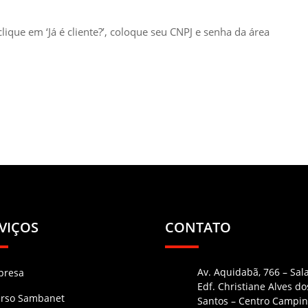
clique em ‘Já é cliente?’, coloque seu CNPJ e senha da área
VIÇOS
CONTATO
Av. Aquidabã, 766 – Sal
presa
Edf. Christiane Alves do
erso Sambanet
Santos – Centro Campin