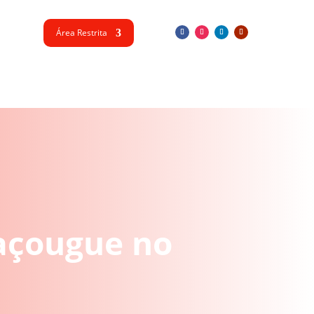
Área Restrita
açougue no