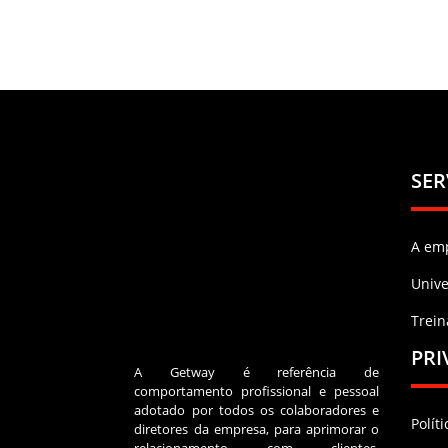
SER
A em
Univ
Trei
PRI
A Getway é referência de
comportamento profissional e pessoal
adotado por todos os colaboradores e
Polít
diretores da empresa, para aprimorar o
relacionamento com clientes,