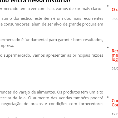
do entra nessa história?
ermercado tem a ver com isso, vamos deixar mais claro:
O q
onsumo doméstico, este item é um dos mais recorrentes
03/
de consumidores, além de ser alvo de grande procura em
permercado é fundamental para garantir bons resultados,
empresa.
Re
me
 supermercado, vamos apresentar as principais razões
log
26/
endas do varejo de alimentos. Os produtos têm um alto
 receita da loja. O aumento das vendas também poderá
Co
o, negociação de prazos e condições com fornecedores
Con
19/