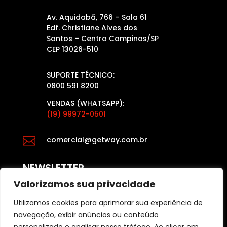
Av. Aquidabã, 766 – Sala 61
Edf. Christiane Alves dos
Santos – Centro Campinas/SP
CEP 13026-510
SUPORTE TÉCNICO:
0800 591 8200
VENDAS (WHATSAPP):
(19) 99972-0501

comercial@getway.com.br
NEWSLETTER
Valorizamos sua privacidade
Utilizamos cookies para aprimorar sua experiência de
Fique por dentro das últimas atualizações das
navegação, exibir anúncios ou conteúdo
últimas notícias e dicas para o varejo, acesse: