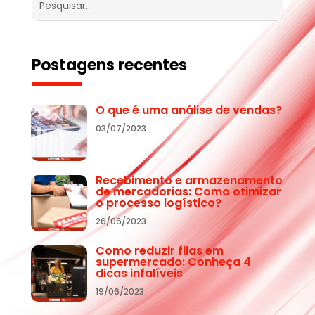
Postagens recentes
O que é uma análise de vendas?
03/07/2023
Recebimento e armazenamento
de mercadorias: Como otimizar
o processo logístico?
26/06/2023
Como reduzir filas em
supermercado: Conheça 4
dicas infalíveis
19/06/2023