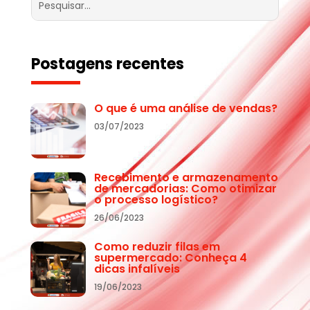
Postagens recentes
O que é uma análise de vendas?
03/07/2023
Recebimento e armazenamento
de mercadorias: Como otimizar
o processo logístico?
26/06/2023
Como reduzir filas em
supermercado: Conheça 4
dicas infalíveis
19/06/2023