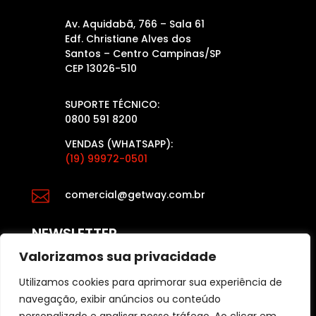
Av. Aquidabã, 766 – Sala 61
Edf. Christiane Alves dos
Santos – Centro Campinas/SP
CEP 13026-510
SUPORTE TÉCNICO:
0800 591 8200
VENDAS (WHATSAPP):
(19) 99972-0501

comercial@getway.com.br
NEWSLETTER
Valorizamos sua privacidade
Utilizamos cookies para aprimorar sua experiência de
Fique por dentro das últimas atualizações das
navegação, exibir anúncios ou conteúdo
últimas notícias e dicas para o varejo, acesse: