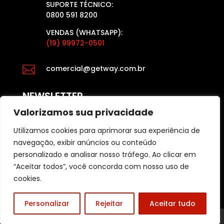
SUPORTE TÉCNICO:
0800 591 8200
VENDAS (WHATSAPP):
(19) 99972-0501

comercial@getway.com.br
NEWSLETTER
Valorizamos sua privacidade
Utilizamos cookies para aprimorar sua experiência de
Fique por dentro das últimas atualizações das
navegação, exibir anúncios ou conteúdo
últimas notícias e dicas para o varejo, acesse:
personalizado e analisar nosso tráfego. Ao clicar em
Blog Getway
“Aceitar todos”, você concorda com nosso uso de
cookies.
Personalizar
Rejeitar
Aceitar tudo
© 2025 – Desenvolvido por
Lema