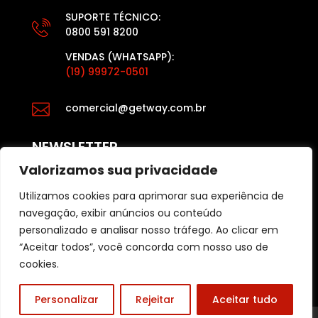
SUPORTE TÉCNICO:
0800 591 8200
VENDAS (WHATSAPP):
(19) 99972-0501

comercial@getway.com.br
NEWSLETTER
Valorizamos sua privacidade
Utilizamos cookies para aprimorar sua experiência de
Fique por dentro das últimas atualizações das
navegação, exibir anúncios ou conteúdo
últimas notícias e dicas para o varejo, acesse:
personalizado e analisar nosso tráfego. Ao clicar em
Blog Getway
“Aceitar todos”, você concorda com nosso uso de
cookies.
Personalizar
Rejeitar
Aceitar tudo